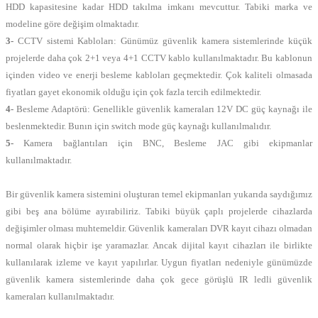
HDD kapasitesine kadar HDD takılma imkanı mevcuttur. Tabiki marka ve
modeline göre değişim olmaktadır.
3-
CCTV sistemi Kabloları: Günümüz güvenlik kamera sistemlerinde küçük
projelerde daha çok 2+1 veya 4+1 CCTV kablo kullanılmaktadır. Bu kablonun
içinden video ve enerji besleme kabloları geçmektedir. Çok kaliteli olmasada
fiyatları gayet ekonomik olduğu için çok fazla tercih edilmektedir.
4-
Besleme Adaptörü: Genellikle güvenlik kameraları 12V DC güç kaynağı ile
beslenmektedir. Bunın için switch mode güç kaynağı kullanılmalıdır.
5-
Kamera bağlantıları için BNC, Besleme JAC gibi ekipmanlar
kullanılmaktadır.
Bir güvenlik kamera sistemini oluşturan temel ekipmanları yukarıda saydığımız
gibi beş ana bölüme ayırabiliriz. Tabiki büyük çaplı projelerde cihazlarda
değişimler olması muhtemeldir. Güvenlik kameraları DVR kayıt cihazı olmadan
normal olarak hiçbir işe yaramazlar. Ancak dijital kayıt cihazları ile birlikte
kullanılarak izleme ve kayıt yapılırlar. Uygun fiyatları nedeniyle günümüzde
güvenlik kamera sistemlerinde daha çok gece görüşlü IR ledli güvenlik
kameraları kullanılmaktadır.