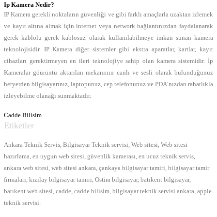
Ip Kamera Nedir?
IP Kamera gerekli noktaların güvenliği ve gibi farklı amaçlarla uzaktan izlemek
ve kayıt altına almak için internet veya network bağlantınızdan faydalanarak
gerek kablolu gerek kablosuz olarak kullanılabilmeye imkan sunan kamera
teknolojisidir. IP Kamera diğer sistemler gibi ekstra aparatlar, kartlar, kayıt
cihazları gerektirmeyen en ileri teknolojiye sahip olan kamera sistemidir. İp
Kameralar göürüntü aktarılan mekanının canlı ve sesli olarak bulunduğunuz
heryerden bilgisayarınız, laptopunuz, cep telefonunuz ve PDA’nızdan rahatlıkla
izleyebilme olanağı sunmaktadır.
Cadde Bilisim
Etiketler
Ankara Teknik Servis, Bilgisayar Teknik servisi, Web sitesi, Web sitesi
hazırlama, en uygun web sitesi, güvenlik kamerası, en ucuz teknik servis,
ankara web sitesi, web sitesi ankara, çankaya bilgisayar tamiri, bilgisayar tamir
firmaları, kızılay bilgisayar tamiri, Ostim bilgisayar, batıkent bilgisayar,
batıkent web sitesi, cadde, cadde bilisim, bilgisayar teknik servisi ankara, apple
teknik servisi.